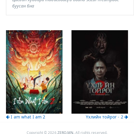
буусан бна
I am what I am 2
Үхлийн тойрог - 2
Copyright © 2026
ZERO.MN
.
All rights reserved.