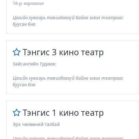
16-р хороолол
Цагийн хуваарь тавигдаагүй байна эсвэл театраас
буусан бна
Тэнгис 3 кино театр
Зайсангийн Гудамж
Цагийн хуваарь тавигдаагүй байна эсвэл театраас
буусан бна
Тэнгис 1 кино театр
Эрх чөлөөний талбай
Цагийн хуваарь тавигдаагүй байна эсвэл театраас