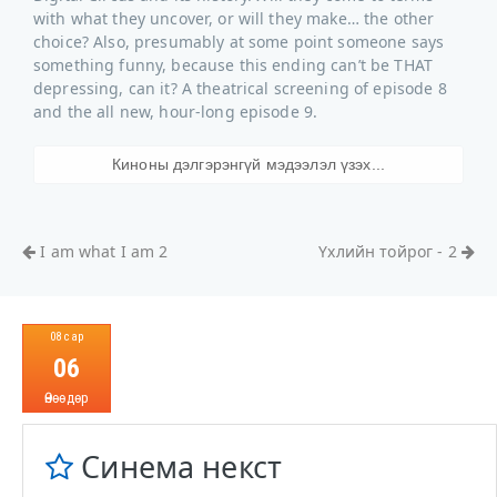
with what they uncover, or will they make… the other
choice? Also, presumably at some point someone says
something funny, because this ending can’t be THAT
depressing, can it? A theatrical screening of episode 8
and the all new, hour-long episode 9.
Киноны дэлгэрэнгүй мэдээлэл үзэх...
I am what I am 2
Үхлийн тойрог - 2
08 сар
06
Өнөөдөр
Синема некст