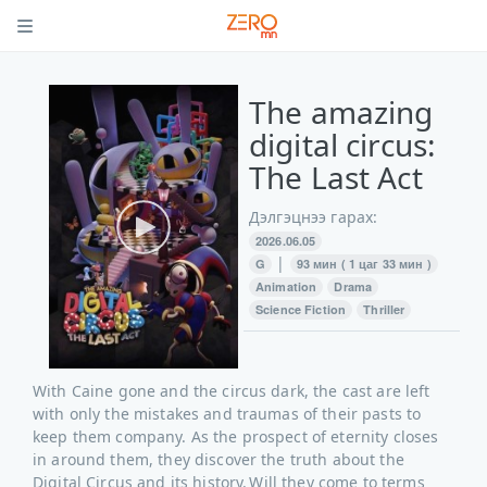
The amazing
digital circus:
The Last Act
Дэлгэцнээ гарах:
2026.06.05
|
G
93 мин ( 1 цаг 33 мин )
Animation
Drama
Science Fiction
Thriller
With Caine gone and the circus dark, the cast are left
with only the mistakes and traumas of their pasts to
keep them company. As the prospect of eternity closes
in around them, they discover the truth about the
Digital Circus and its history. Will they come to terms