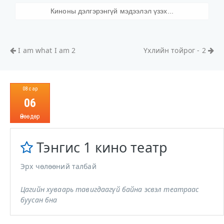
Киноны дэлгэрэнгүй мэдээлэл үзэх...
I am what I am 2
Үхлийн тойрог - 2
08 сар
06
Өнөөдөр
Тэнгис 1 кино театр
Эрх чөлөөний талбай
Цагийн хуваарь тавигдаагүй байна эсвэл театраас
буусан бна