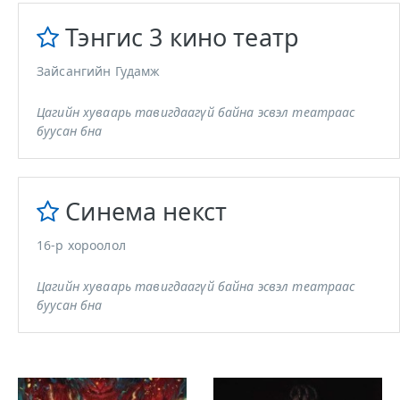
Тэнгис 3 кино театр
Зайсангийн Гудамж
Цагийн хуваарь тавигдаагүй байна эсвэл театраас
буусан бна
Синема некст
16-р хороолол
Цагийн хуваарь тавигдаагүй байна эсвэл театраас
буусан бна