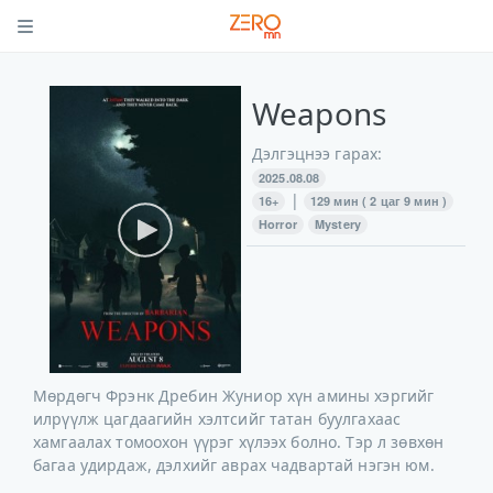
Weapons
Дэлгэцнээ гарах:
2025.08.08
|
16+
129 мин ( 2 цаг 9 мин )
Horror
Mystery
Мөрдөгч Фрэнк Дребин Жуниор хүн амины хэргийг
илрүүлж цагдаагийн хэлтсийг татан буулгахаас
хамгаалах томоохон үүрэг хүлээх болно. Тэр л зөвхөн
багаа удирдаж, дэлхийг аврах чадвартай нэгэн юм.