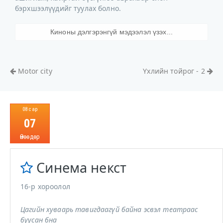
бэрхшээлүүдийг туулах болно.
Киноны дэлгэрэнгүй мэдээлэл үзэх...
Motor city
Үхлийн тойрог - 2
08 сар
07
Өнөөдөр
Синема некст
16-р хороолол
Цагийн хуваарь тавигдаагүй байна эсвэл театраас
буусан бна