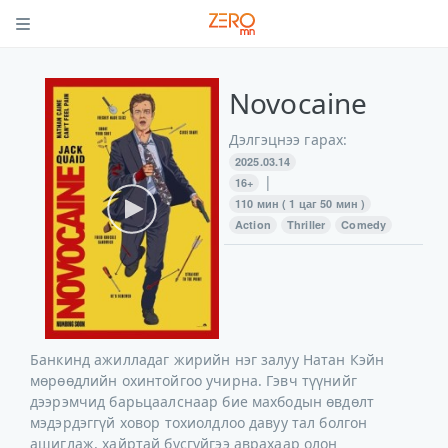
Novocaine
Дэлгэцнээ гарах:
2025.03.14
|
16+
110 мин ( 1 цаг 50 мин )
Action
Thriller
Comedy
Банкинд ажилладаг жирийн нэг залуу Натан Кэйн
мөрөөдлийн охинтойгоо учирна. Гэвч түүнийг
дээрэмчид барьцаалснаар бие махбодын өвдөлт
мэдэрдэггүй ховор тохиолдлоо давуу тал болгон
ашиглаж, хайртай бүсгүйгээ аврахаар олон