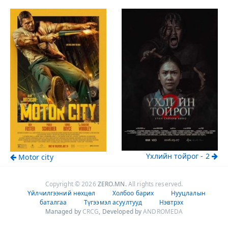
Үхлийн тойрог - 2
Motor city
Copyright © 2026
ZERO.MN
.
All rights reserved.
Үйлчилгээний нөхцөл
|
Холбоо барих
|
Нууцлалын
баталгаа
|
Түгээмэл асуултууд
|
Нэвтрэх
Managed by
CRCG
, Developed by
ANDROMEDA